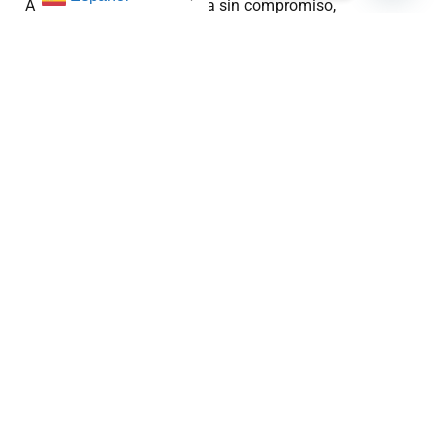
Analizaremos tu propuesta sin compromiso,
valoraremos su viabilidad técnica y te ofreceremos una
solución adaptada a las necesidades de tu promoción
inmobiliaria
.
Haz que tu proyecto se construya con calidad, seguridad
e innovación.
Contacta con nosotros y descubre cómo trabajamos.
SOLICITA UNA REUNIÓN TÉCNICA