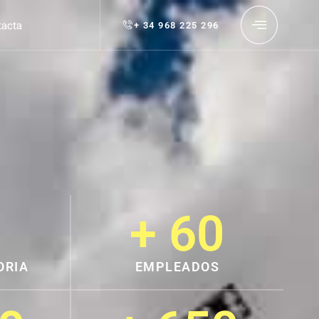
tacta
+ 34 968 225 296
+ 
60
ORIA
EMPLEADOS